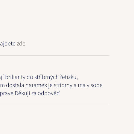
ajdete
zde
í brilianty do stříbrných řetízku,
m dostala naramek je stribrny a ma v sobe
c prave.Děkuji za odpověď