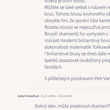
rozeta je druh brusu.
Můžete se také setkat s názvem r
brus. Tohoto brusu kruhového obr
obvykle tím, že spodní část kame
Rozeta (routa) se nepoužívá jeno
Brusiči diamantů ho vymysleli v 16
rozvíjet moderní briliantový brus
dokonalosti matematik Tolkowsk
I briliantové brusy se dnes dále 
šperků zasazovat osvědčený prop
facetách.
S přátelským pozdravem Petr Va
Iveta Frühaufovà
16.11. 2018 v
- Odpovědět
Dobrý den, může prasknout diamant? Da