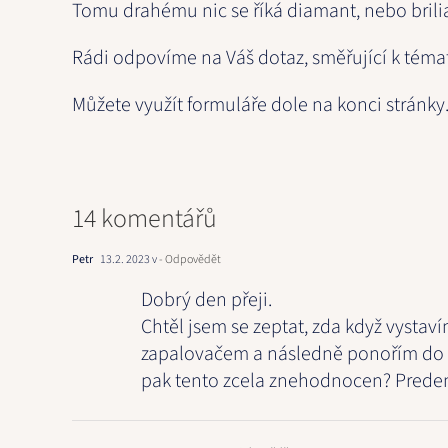
Tomu drahému nic se říká diamant, nebo brili
Rádi odpovíme na Váš dotaz, směřující k témat
Můžete využít formuláře dole na konci stránky
14 komentářů
Petr
13.2. 2023 v
- Odpovědět
Dobrý den přeji.
Chtěl jsem se zeptat, zda když vysta
zapalovačem a následně ponořím do st
pak tento zcela znehodnocen? Prede