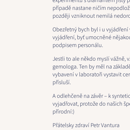
experimentu s diamantem jistý p
případě nastane ničím nepodlož
později vzniknout nemilá nedor
Obezřetný bych byl i u vyjádření v
vyjádření, byť umocněné nějako
podpisem personálu.
Jestli to ale někdo myslí vážně,
gemologa. Ten by měl na základě
vybavení v laboratoři vystavit cer
přísluší.
A odlehčeně na závěr – k syntet
vyjadřovat, protože do našich 
přírodní:)
Přátelsky zdraví Petr Vantura