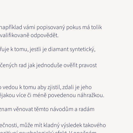
 například vámi popisovaný pokus má tolik
valifikovaně odpovědět.
je k tomu, jestli je diamant syntetický,
ručených rad jak jednoduše ověřit pravost
vedou k tomu aby zjistil, zdali je jeho
nějakou více či méně povedenou náhražkou.
znam věnovat těmto návodům a radám
ečnosti, může mít kladný výsledek takového