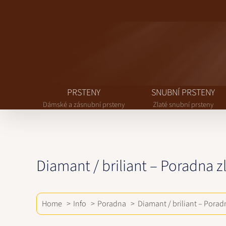
Přeskočit
na
obsah
PRSTENY
SNUBNÍ PRSTENY
Dámské a zásnubní prsteny
Zlaté snubní prsteny
Diamant / briliant – Poradna 
Home
Info
Poradna
Diamant / briliant – Poradn