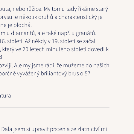
outa, nebo růžice. My tomu tady říkáme starý
ysu je několik druhů a charakteristický je
ne je plochá.
m u diamantů, ale také např. u granátů.
. století. Až někdy v 19. století se začal
, který ve 20.letech minulého století dovedl k
i.
rozvíjí. Ale my jsme rádi, že můžeme do našich
orčně vyvážený briliantový brus o 57
ntura
la jsem si upravit prsten a ze zlatnictví mi