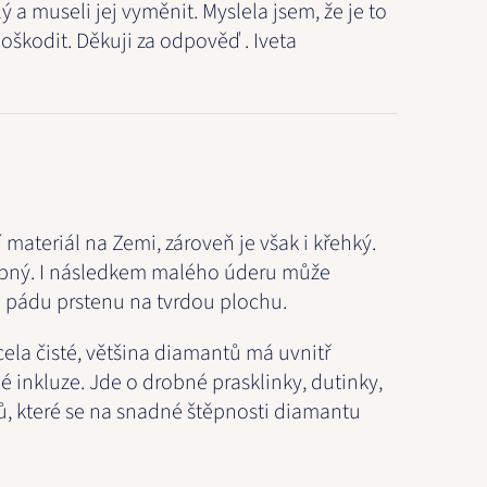
ý a museli jej vyměnit. Myslela jsem, že je to
poškodit. Děkuji za odpověď . Iveta
í materiál na Zemi, zároveň je však i křehký.
ěpný. I následkem malého úderu může
i pádu prstenu na tvrdou plochu.
cela čisté, většina diamantů má uvnitř
é inkluze. Jde o drobné prasklinky, dutinky,
lů, které se na snadné štěpnosti diamantu