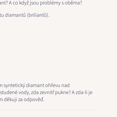
ant? A co když jsou problémy s oběma?
u diamantů (briliantů).
.
vím syntetický diamant ohřevu nad
udené vody, zda zevnitř pukne? A zda-li je
m děkuji za odpověď.