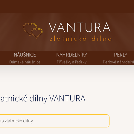
NÁUŠNICE
NÁHRDELNÍKY
PERLY
Dámské náušnice
Přívěšky a řetízky
Perlové náhrdeln
zlatnické dílny VANTURA
a zlatnické dílny