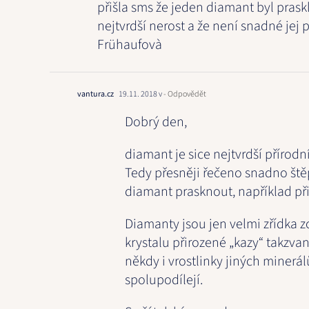
přišla sms že jeden diamant byl praskl
nejtvrdší nerost a že není snadné jej 
Frühaufovà
vantura.cz
19.11. 2018 v
- Odpovědět
Dobrý den,
diamant je sice nejtvrdší přírodn
Tedy přesněji řečeno snadno št
diamant prasknout, například př
Diamanty jsou jen velmi zřídka z
krystalu přirozené „kazy“ takzvan
někdy i vrostlinky jiných minerá
spolupodílejí.