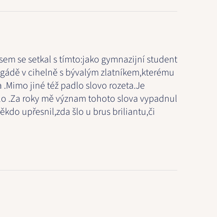
jsem se setkal s tímto:jako gymnazijní student
rigádě v cihelně s bývalým zlatníkem,kterému
 .Mimo jiné též padlo slovo rozeta.Je
lo .Za roky mě význam tohoto slova vypadnul
kdo upřesnil,zda šlo u brus briliantu,či