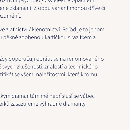
ozitivní psychologický efekt. V opačném
ené zklamání. Z obou variant mohou dříve či
ozumění..
e zlatnictví / klenotnictví. Pořád je to jenom
u pěkně zdobenou kartičkou s razítkem a
 vždy doporučuji obrátit se na renomovaného
 svých zkušeností, znalostí a technického
tifikát se všemi náležitostmi, které k tomu
ickým diamantům mě nepřísluší se vůbec
šperků zasazujeme výhradně diamanty