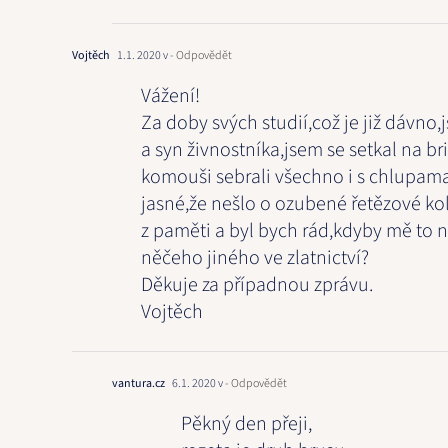
Vojtěch
1.1. 2020 v
- Odpovědět
Vážení!
Za doby svých studií,což je již dávno,
a syn živnostníka,jsem se setkal na b
komouši sebrali všechno i s chlupama
jasné,že nešlo o ozubené řetězové ko
z paměti a byl bych rád,kdyby mě to ně
něčeho jiného ve zlatnictví?
Děkuje za případnou zprávu.
Vojtěch
vantura.cz
6.1. 2020 v
- Odpovědět
Pěkný den přeji,