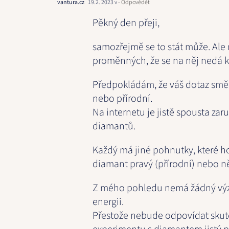
vantura.cz
19.2. 2023 v
- Odpovědět
Pěkný den přeji,
samozřejmě se to stát může. Ale
proměnných, že se na něj nedá k
Předpokládám, že váš dotaz směřu
nebo přírodní.
Na internetu je jistě spousta za
diamantů.
Každý má jiné pohnutky, které ho 
diamant pravý (přírodní) nebo 
Z mého pohledu nemá žádný vý
energii.
Přestože nebude odpovídat skut