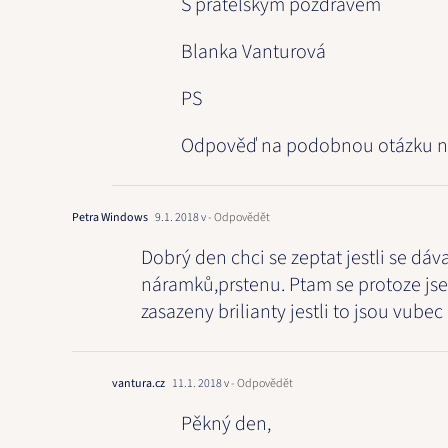
S přátelským pozdravem
Blanka Vanturová
PS
Odpověď na podobnou otázku n
Petra Windows
9.1. 2018 v
- Odpovědět
Dobrý den chci se zeptat jestli se dávaj
náramků,prstenu. Ptam se protoze jse
zasazeny brilianty jestli to jsou vube
vantura.cz
11.1. 2018 v
- Odpovědět
Pěkný den,